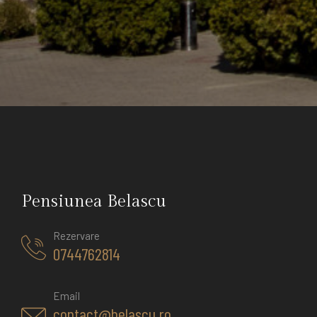
Pensiunea Belascu
Rezervare
0744762814
Email
contact@belascu.ro,